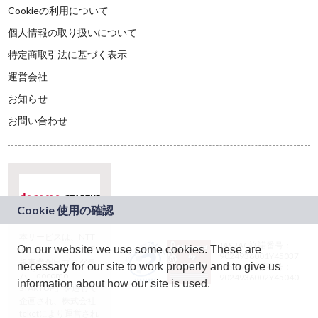
Cookieの利用について
個人情報の取り扱いについて
特定商取引法に基づく表示
運営会社
お知らせ
お問い合わせ
本サービスは、NTT
JASRAC許諾番号：
On our website we use some cookies. These are
ドコモグループの新
9024936001Y45037
規事業創出プログラ
necessary for our site to work properly and to give us
JASRAC許諾番号：
ム「docomo
9024936002Y45040
information about how our site is used.
STARTUP」を通じて
企画され、株式会社
teketにより運営され