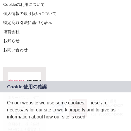
Cookieの利用について
個人情報の取り扱いについて
特定商取引法に基づく表示
運営会社
お知らせ
お問い合わせ
本サービスは、NTT
JASRAC許諾番号：
On our website we use some cookies. These are
ドコモグループの新
9024936001Y45037
規事業創出プログラ
necessary for our site to work properly and to give us
JASRAC許諾番号：
ム「docomo
9024936002Y45040
information about how our site is used.
STARTUP」を通じて
企画され、株式会社
teketにより運営され