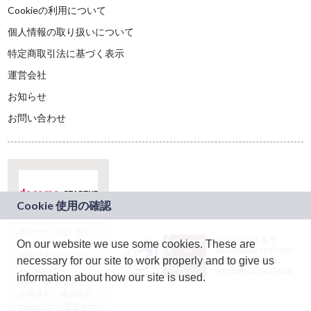
Cookieの利用について
個人情報の取り扱いについて
特定商取引法に基づく表示
運営会社
お知らせ
お問い合わせ
本サービスは、NTT
JASRAC許諾番号：
On our website we use some cookies. These are
ドコモグループの新
9024936001Y45037
規事業創出プログラ
necessary for our site to work properly and to give us
JASRAC許諾番号：
ム「docomo
9024936002Y45040
information about how our site is used.
STARTUP」を通じて
企画され、株式会社
teketにより運営され