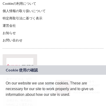
Cookieの利用について
個人情報の取り扱いについて
特定商取引法に基づく表示
運営会社
お知らせ
お問い合わせ
本サービスは、NTT
JASRAC許諾番号：
On our website we use some cookies. These are
ドコモグループの新
9024936001Y45037
規事業創出プログラ
necessary for our site to work properly and to give us
JASRAC許諾番号：
ム「docomo
9024936002Y45040
information about how our site is used.
STARTUP」を通じて
企画され、株式会社
teketにより運営され