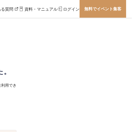
無料でイベント集客
ある質問
資料・マニュアル
ログイン
た。
在利用でき