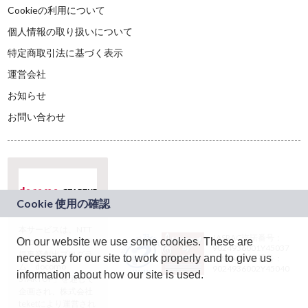
Cookieの利用について
個人情報の取り扱いについて
特定商取引法に基づく表示
運営会社
お知らせ
お問い合わせ
本サービスは、NTT
JASRAC許諾番号：
On our website we use some cookies. These are
ドコモグループの新
9024936001Y45037
規事業創出プログラ
necessary for our site to work properly and to give us
JASRAC許諾番号：
ム「docomo
9024936002Y45040
information about how our site is used.
STARTUP」を通じて
企画され、株式会社
teketにより運営され