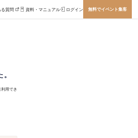
無料でイベント集客
ある質問
資料・マニュアル
ログイン
た。
在利用でき