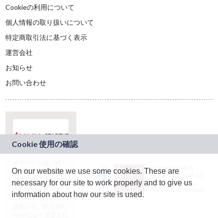
Cookieの利用について
個人情報の取り扱いについて
特定商取引法に基づく表示
運営会社
お知らせ
お問い合わせ
本サービスは、NTT
JASRAC許諾番号：
On our website we use some cookies. These are
ドコモグループの新
9024936001Y45037
規事業創出プログラ
necessary for our site to work properly and to give us
JASRAC許諾番号：
ム「docomo
9024936002Y45040
information about how our site is used.
STARTUP」を通じて
企画され、株式会社
teketにより運営され