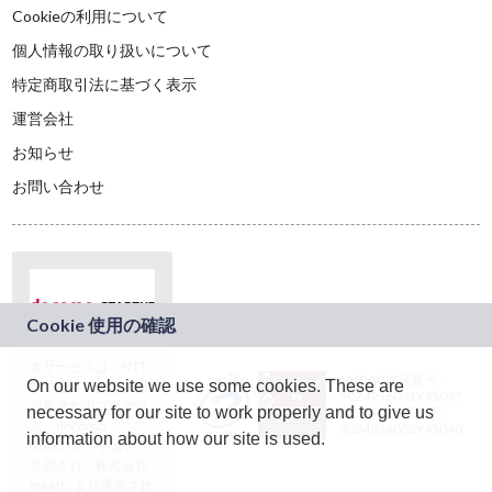
Cookieの利用について
個人情報の取り扱いについて
特定商取引法に基づく表示
運営会社
お知らせ
お問い合わせ
本サービスは、NTT
JASRAC許諾番号：
On our website we use some cookies. These are
ドコモグループの新
9024936001Y45037
規事業創出プログラ
necessary for our site to work properly and to give us
JASRAC許諾番号：
ム「docomo
9024936002Y45040
information about how our site is used.
STARTUP」を通じて
企画され、株式会社
teketにより運営され