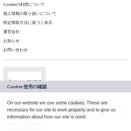
Cookieの利用について
個人情報の取り扱いについて
特定商取引法に基づく表示
運営会社
お知らせ
お問い合わせ
本サービスは、NTT
JASRAC許諾番号：
On our website we use some cookies. These are
ドコモグループの新
9024936001Y45037
規事業創出プログラ
necessary for our site to work properly and to give us
JASRAC許諾番号：
ム「docomo
9024936002Y45040
information about how our site is used.
STARTUP」を通じて
企画され、株式会社
teketにより運営され