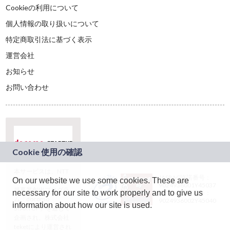
Cookieの利用について
個人情報の取り扱いについて
特定商取引法に基づく表示
運営会社
お知らせ
お問い合わせ
本サービスは、NTT
JASRAC許諾番号：
On our website we use some cookies. These are
ドコモグループの新
9024936001Y45037
規事業創出プログラ
necessary for our site to work properly and to give us
JASRAC許諾番号：
ム「docomo
9024936002Y45040
information about how our site is used.
STARTUP」を通じて
企画され、株式会社
teketにより運営され