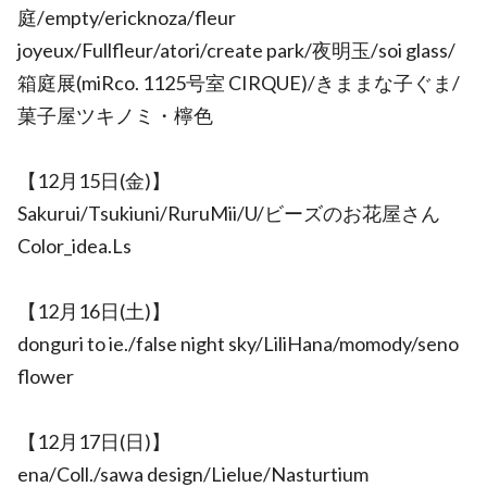
庭/empty/ericknoza/fleur
joyeux/Fullfleur/atori/create park/夜明玉/soi glass/
箱庭展(miRco. 1125号室 CIRQUE)/きままな子ぐま/
菓子屋ツキノミ・檸色
【12月15日(金)】
Sakurui/Tsukiuni/RuruMii/U/ビーズのお花屋さん
Color_idea.Ls
【12月16日(土)】
donguri to ie./false night sky/LiliHana/momody/seno
flower
【12月17日(日)】
ena/Coll./sawa design/Lielue/Nasturtium