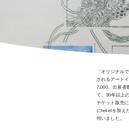
「オリジナルで
されるアートイ
7,000、出
て、30年以上
チケット販売に
にteketを
伺いました。