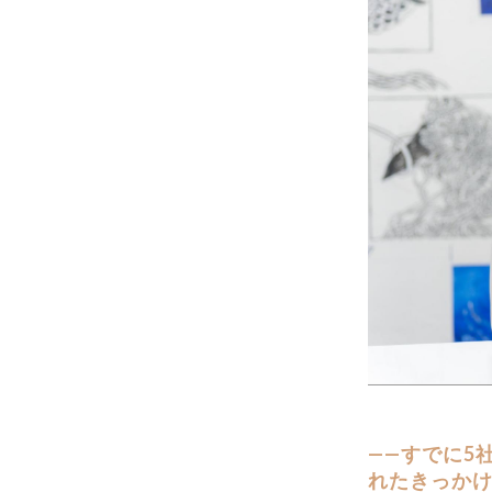
——すでに5
れたきっか