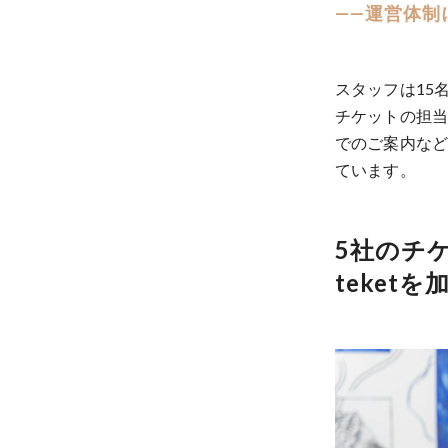
——運営体制
スタッフは15
チケットの担
でのご案内など
ています。
5社のチ
teket