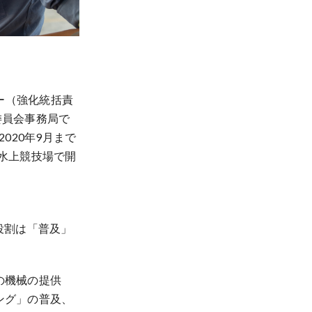
ー（強化統括責
委員会事務局で
020年9月まで
森水上競技場で開
役割は「普及」
の機械の提供
ング」の普及、