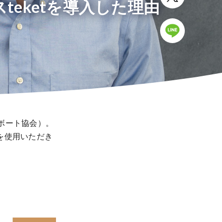
eketを導入した理由
本ボート協会）。
tを使用いただき