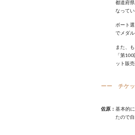
都道府県
なってい
ボート選
でメダル
また、も
「第10
ット販売
ーー チケ
佐原：
基本的
たので自