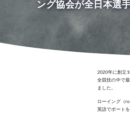
ング協会が全日本選手
2020年に創
全競技の中で最
ました。
ローイング（row
英語でボート