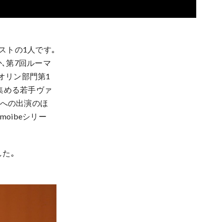
ストの1人です｡
､第7回ルーマ
オリン部門第1
集める若手ヴァ
会への出演のほ
oibeシリー
した｡