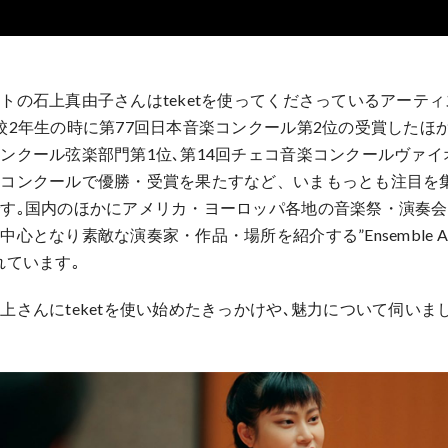
トの石上真由子さんはteketを使ってくださっているアーティ
校2年生の時に第77回日本音楽コンクール第2位の受賞したほか
ンクール弦楽部門第1位､第14回チェコ音楽コンクールヴァイ
のコンクールで優勝・受賞を果たすなど、いまもっとも注目を
す｡国内のほかにアメリカ・ヨーロッパ各地の音楽祭・演奏
心となり素敵な演奏家・作品・場所を紹介する”Ensemble Am
れています｡
上さんにteketを使い始めたきっかけや､魅力について伺いま