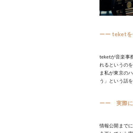
ーー tek
teketが音
れるというの
ま私が東京のハ
う」という話
ーー 実際
情報公開までに