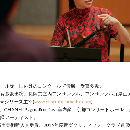
ん
クール等、国内外のコンクールで優勝・受賞多数。
にも多数出演。長岡京室内アンサンブル、アンサンブル九条山
moibeシリーズ主宰(
www.ensembleamoibe.com
)。
logue、CHANEL Pygmalion Days室内楽、京都コンサートホ
登録アーティスト。
都市芸術新人賞受賞。2019年度音楽クリティック・クラブ賞 