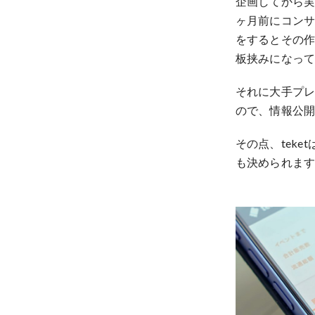
企画してから実
ヶ月前にコン
をするとその
板挟みになって
それに大手プレ
ので、情報公
その点、tek
も決められま