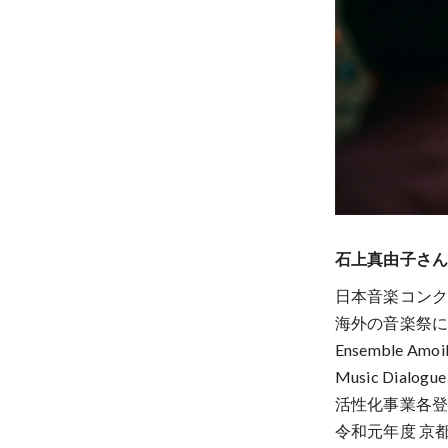
石上真由子さ
日本音楽コン
海外の音楽祭
Ensemble A
Music Dia
活性化事業各
令和元年度 京