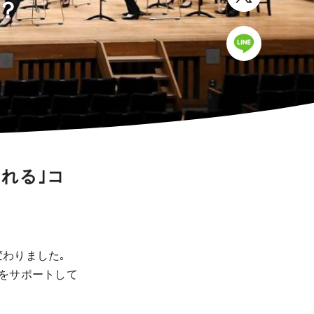
？
られる｣コ
変わりました｡
催をサポートして