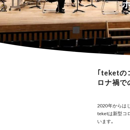
｢teke
ロナ禍で
2020年から
teketは新
います｡