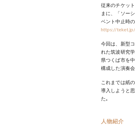
従来のチケッ
まに、「ソー
ベント中止時の
https://teket.jp
今回は、新型
れた筑波研究学
県つくば市を
構成した演奏会
これまでは紙の
導入しようと思
た｡
人物紹介