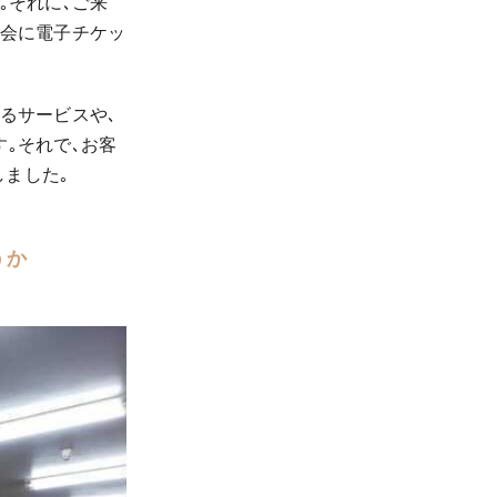
｡それに､ご来
機会に電子チケッ
るサービスや､
｡それで､お客
しました｡
うか