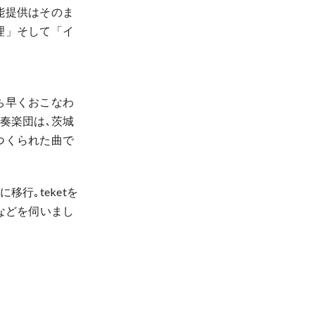
能提供はそのま
理」そして「イ
ち早くおこなわ
奏楽団は､茨城
つくられた曲で
行｡teketを
などを伺いまし