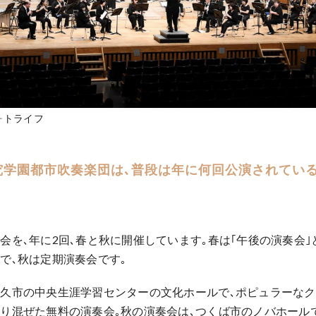
ォトライフ
究学園都市吹奏楽団は､普段は年に何回公演されてい
会を､年に2回､春と秋に開催しています｡春は｢午後の演奏会
で､秋は定期演奏会です｡
久市の中央生涯学習センターの文化ホールで､ポピュラーな
り混ぜた無料の演奏会｡秋の演奏会は､つくば市のノバホール