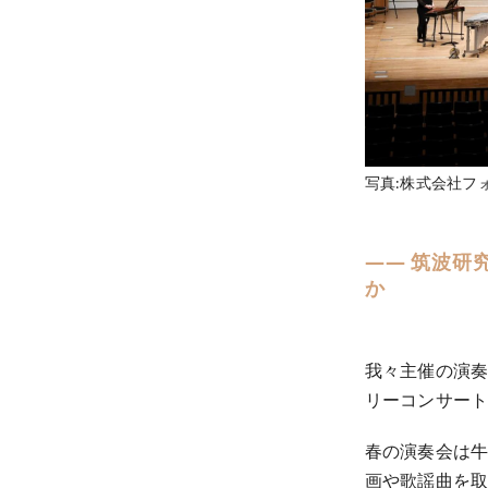
写真:株式会社フ
―― 筑波研
か
我々主催の演奏
リーコンサート
春の演奏会は牛
画や歌謡曲を取