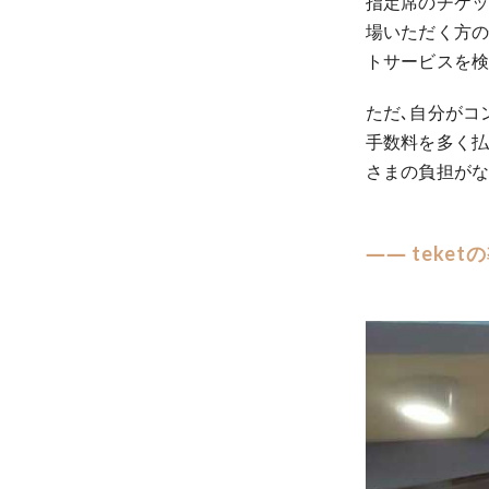
指定席のチケッ
場いただく方の
トサービスを検
ただ､自分がコ
手数料を多く払
さまの負担がな
―― tek