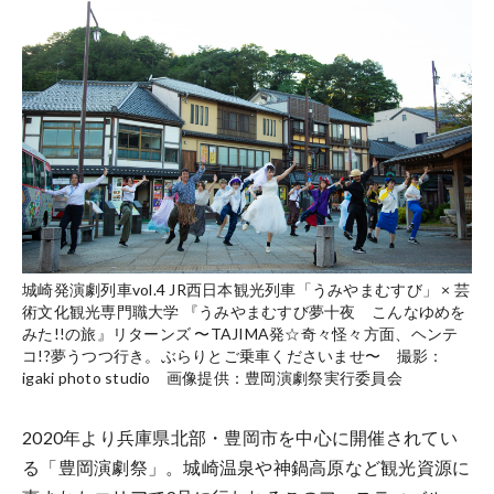
城崎発演劇列車vol.4 JR西日本観光列車「うみやまむすび」 × 芸
術文化観光専門職大学 『うみやまむすび夢十夜 こんなゆめを
みた!!の旅』リターンズ 〜TAJIMA発☆奇々怪々方面、ヘンテ
コ!?夢うつつ行き。ぶらりとご乗車くださいませ〜 撮影：
igaki photo studio 画像提供：豊岡演劇祭実行委員会
2020年より兵庫県北部・豊岡市を中心に開催されてい
る「豊岡演劇祭」。城崎温泉や神鍋高原など観光資源に